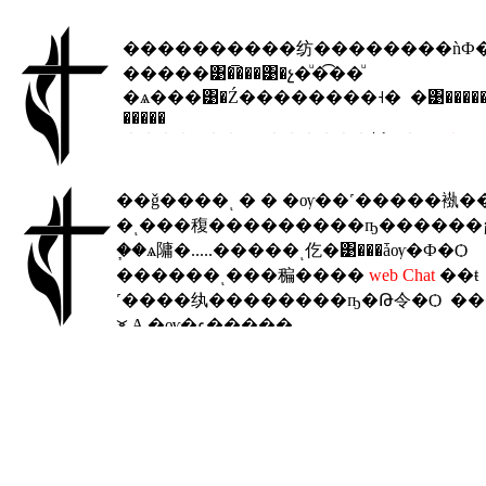
����������纺��������ǹФ
�����͹�͡���͹�չ�ͧ�͡��ͧ
�ѧ���͹�Ź��������˧� �͹���������
�����
����Ѻ��Ҫԡ������鹹Ф�Ѻ
�պ�
��纺��� << �������� >>
��ǧ����ͺ � � �ѹ��˹�����褹�
�ͺ���稪���������ҧ������¡
�֧�ѧ䧡�.....�����ͺ仡�͹���ǡѹ�Ф�Ѻ
������ͺ���稨����
web Chat
��ŧ
˹����纨��������ҧ�Թ令�Ѻ ���
⪤ A �ѹ�ء�����