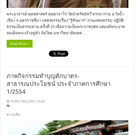
พระอาจารย์ พุทธศาสตร์ พุทฺธาจาโร วัดป่าทรัพย์ทวี ธรรมาราม อ.วังน้ำ
เขียว จ.นครราชสีมา แสดงธรรมเรื่อง “รู้ทันมาร” งานแสดงธรรม-ปฏิบัติ
ธรรมเป็นธรรมทาน ครั้งที่ 25 เพื่อถวายเป็นพระราชกุศล แด่องค์พระบาท
สมเด็จพระเจ้าอยู่หัว จัดโดย มหาวิทยาลัยเทค …
Read More »
ภาพกิจกรรมทำบุญตักบาตร-
สาธารณประโยชน์ ประจำภาคการศึกษา
1/2554
16 ธันวาคม 2013 16:24
ความเห็น