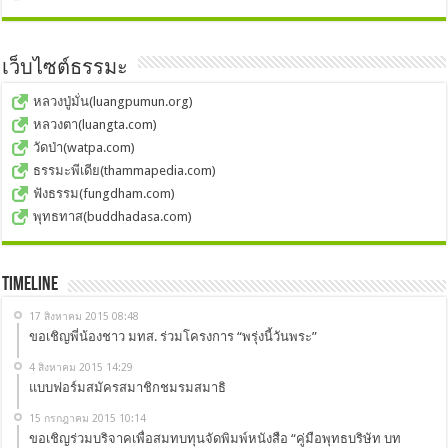
เว็บไซต์ธรรมะ
หลวงปู่มั่น(luangpumun.org)
หลวงตา(luangta.com)
วัดป่า(watpa.com)
ธรรมะพีเดีย(thammapedia.com)
ฟังธรรม(fungdham.com)
พุทธทาส(buddhadasa.com)
Timeline
17 สิงหาคม 2015 08:48
ขอเชิญพี่น้องชาว มทส. ร่วมโครงการ “พรุ่งนี้วันพระ”
4 สิงหาคม 2015 14:29
แบบฟอร์มสมัครสมาชิกชมรมสมาธิ
15 กรกฎาคม 2015 10:14
ขอเชิญร่วมบริจาคเพื่อสมทบทุนจัดพิมพ์หนังสือ “คู่มือพุทธบริษัท บท