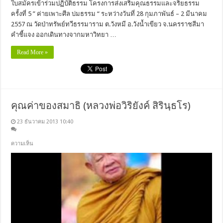
ใบสมัครเข้าร่วมปฏิบัติธรรม โครงการส่งเสริมคุณธรรมและจริยธรรม
ครั้งที่ 5 ” ค่ายเพาะศีล บ่มธรรม “ ระหว่างวันที่ 28 กุมภาพันธ์ – 2 มีนาคม
2557 ณ วัดป่าทรัพย์ทวีธรรมาราม ต.วังหมี อ.วังน้ำเขียว จ.นครราชสีมา
คำชี้แจง ออกเดินทางจากมหาวิทยา …
Read More »
คุณค่าของสมาธิ (หลวงพ่อวิริยังค์ สิรินฺธโร)
23 ธันวาคม 2013 10:40
ความเห็น