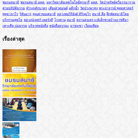
ชมรมสมาธิ
ชมรมสมาธิ มทส.
มหาวิทยาลัยเทคโนโลยีสุรนารี
มทส.
วัดป่าทรัพย์ทวีธรรมาราม
ค่ายปฏิบัติธรรม
ทำบุญตักบาตร
เสียงสวดมนต์
ผลึกน้ำ
วัดป่าภูผาสูง
พระอาจารย์ พุทธศาสตร์
พุทฺธาจาโร
รู้ทันมาร
คุณค่าของสมาธิ
หลวงพ่อวิริยังค์ สิรินฺธโร
สมาธิ คือ
ฝึกหัดสมาธิโดย
บริกรรมพุทโธ
หลวงปู่เทสก์ เทสรังสี
โรงทาน
สมาธิ
สถานสงเคราะห์เด็กชายบ้านราชสีมา
เพาะศีล บ่มธรรม
บริจาคหนังสือ
หนังสือธรรมะ
มาฆบูชา
เวียนเทียน
เรื่องล่าสุด