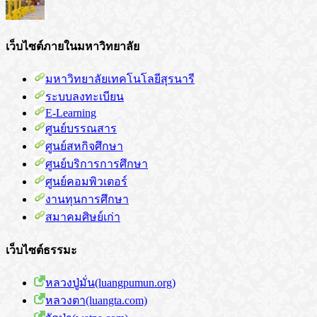
เว็บไซต์ภายในมหาวิทยาลัย
มหาวิทยาลัยเทคโนโลยีสุรนารี
ระบบลงทะเบียน
E-Learning
ศูนย์บรรณสาร
ศูนย์สหกิจศึกษา
ศูนย์บริการการศึกษา
ศูนย์คอมพิวเตอร์
งานทุนการศึกษา
สมาคมศิษย์เก่า
เว็บไซต์ธรรมะ
หลวงปู่มั่น(luangpumun.org)
หลวงตา(luangta.com)