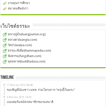
งานทุนการศึกษา
สมาคมศิษย์เก่า
เว็บไซต์ธรรมะ
หลวงปู่มั่น(luangpumun.org)
หลวงตา(luangta.com)
วัดป่า(watpa.com)
ธรรมะพีเดีย(thammapedia.com)
ฟังธรรม(fungdham.com)
พุทธทาส(buddhadasa.com)
Timeline
17 สิงหาคม 2015 08:48
ขอเชิญพี่น้องชาว มทส. ร่วมโครงการ “พรุ่งนี้วันพระ”
4 สิงหาคม 2015 14:29
แบบฟอร์มสมัครสมาชิกชมรมสมาธิ