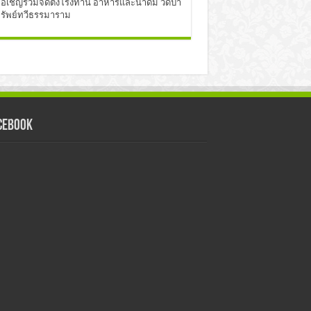
อเชิญร่วมจัดตั้งโรงทาน อาหารและน้ำดื่ม วัดป่า
รัพย์ทวีธรรมาราม
cebook