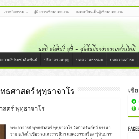
ภาพกิจกรรม
คู่มือการเขียนบทความ
ลงทะเบียนเป็นผู้เขียนบทความ
ระกาศ/ประชาสัมพันธ์
บริจาคร่วมบุญ
บทความธรรมะ
บทความสาระ
ุทธศาสตร์ พุทฺธาจาโร
เขี
าสตร์ พุทฺธาจาโร
พระอาจารย์ พุทธศาสตร์ พุทฺธาจาโร วัดป่าทรัพย์ทวี ธรรมา
Face
ราม อ.วังน้ำเขียว จ.นครราชสีมา แสดงธรรมเรื่อง “รู้ทันมาร”