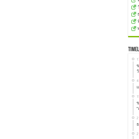
Timel
1
ข
ว
4
แ
1
ข
“
2
ธ
2