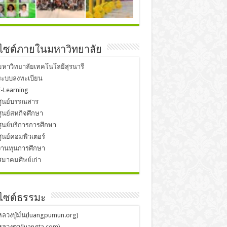
บไซต์ภายในมหาวิทยาลัย
มหาวิทยาลัยเทคโนโลยีสุรนารี
ระบบลงทะเบียน
E-Learning
ศูนย์บรรณสาร
ศูนย์สหกิจศึกษา
ศูนย์บริการการศึกษา
ศูนย์คอมพิวเตอร์
งานทุนการศึกษา
สมาคมศิษย์เก่า
บไซต์ธรรมะ
หลวงปู่มั่น(luangpumun.org)
หลวงตา(luangta.com)