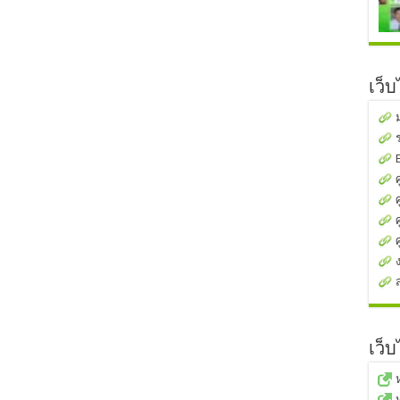
เว็
เว็