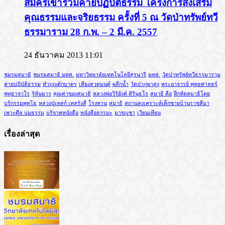
สมัครเข้าร่วมค่ายปฏิบัติธรรม โครงการส่งเสริม
คุณธรรมและจริยธรรม ครั้งที่ 5 ณ วัดป่าทรัพย์ทวี
ธรรมาราม 28 ก.พ. – 2 มี.ค. 2557
24 ธันวาคม 2013 11:01
ชมรมสมาธิ
ชมรมสมาธิ มทส.
มหาวิทยาลัยเทคโนโลยีสุรนารี
มทส.
วัดป่าทรัพย์ทวีธรรมาราม
ค่ายปฏิบัติธรรม
ทำบุญตักบาตร
เสียงสวดมนต์
ผลึกน้ำ
วัดป่าภูผาสูง
พระอาจารย์ พุทธศาสตร์
พุทฺธาจาโร
รู้ทันมาร
คุณค่าของสมาธิ
หลวงพ่อวิริยังค์ สิรินฺธโร
สมาธิ คือ
ฝึกหัดสมาธิโดย
บริกรรมพุทโธ
หลวงปู่เทสก์ เทสรังสี
โรงทาน
สมาธิ
สถานสงเคราะห์เด็กชายบ้านราชสีมา
เพาะศีล บ่มธรรม
บริจาคหนังสือ
หนังสือธรรมะ
มาฆบูชา
เวียนเทียน
เรื่องล่าสุด