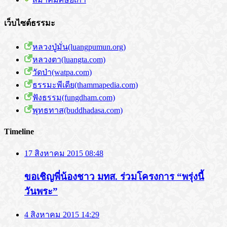
เว็บไซต์ธรรมะ
หลวงปู่มั่น(luangpumun.org)
หลวงตา(luangta.com)
วัดป่า(watpa.com)
ธรรมะพีเดีย(thammapedia.com)
ฟังธรรม(fungdham.com)
พุทธทาส(buddhadasa.com)
Timeline
17 สิงหาคม 2015 08:48
ขอเชิญพี่น้องชาว มทส. ร่วมโครงการ “พรุ่งนี้
วันพระ”
4 สิงหาคม 2015 14:29